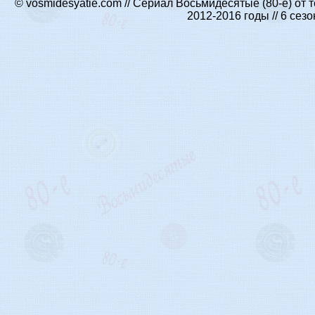
© vosmidesyatie.com // Сериал Восьмидесятые (80-е) от
2012-2016 годы // 6 се