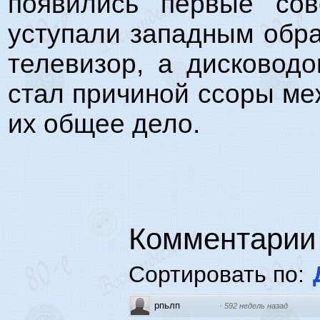
появились первые со
уступали западным обр
телевизор, а дисковод
стал причиной ссоры ме
их общее дело.
Комментарии
Сортировать по:
рпьлп
·
592 недель назад