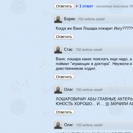
1 ответ
Ответить
·
последнее действие 70
Борян
·
702 недель назад
Когда же Ваня Лошара отжарит Ингу?????
Ответить
Стас
·
702 недель назад
Ваня, лошара каких поискать еще надо, а 
поймал "играющих в доктора". Неужели и в
девственником ходил.
Ответить
Олег
·
702 недель назад
ЛОШАРОВИЧИ!! АБЫ ГЛАВНЫЕ АКТЕРЫ Н
ЮНОСТЬ ХОРОШО... И.... ))) ЗАУЧИЛИ АЛГ
Ответить
Олег
·
702 недель назад