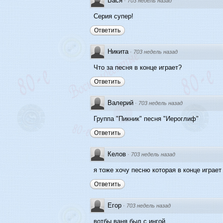
Вася
·
703 недель назад
Серия супер!
Ответить
Никита
·
703 недель назад
Что за песня в конце играет?
Ответить
Валерий
·
703 недель назад
Группа "Пикник" песня "Иероглиф"
Ответить
Келов
·
703 недель назад
я тоже хочу песню которая в конце играет 
Ответить
Егор
·
703 недель назад
вотбы ваня был с ингой