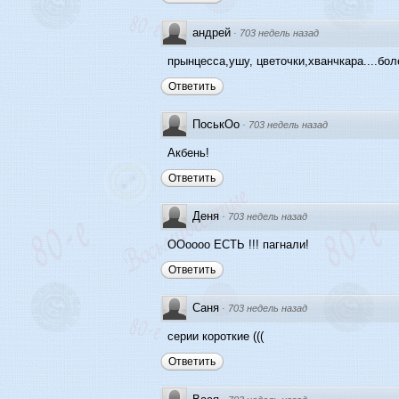
андрей
·
703 недель назад
прынцесса,ушу, цветочки,хванчкара....бо
Ответить
ПоськОо
·
703 недель назад
Акбень!
Ответить
Деня
·
703 недель назад
ООоооо ЕСТЬ !!! пагнали!
Ответить
Саня
·
703 недель назад
серии короткие (((
Ответить