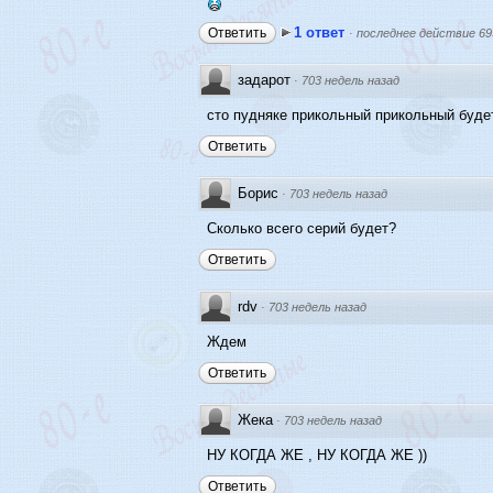
1 ответ
Ответить
·
последнее действие 69
задарот
·
703 недель назад
сто пудняке прикольный прикольный буде
Ответить
Борис
·
703 недель назад
Сколько всего серий будет?
Ответить
rdv
·
703 недель назад
Ждем
Ответить
Жека
·
703 недель назад
НУ КОГДА ЖЕ , НУ КОГДА ЖЕ ))
Ответить