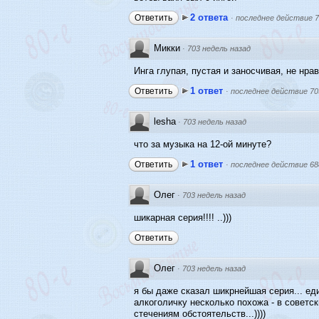
2 ответа
Ответить
·
последнее действие 7
Микки
·
703 недель назад
Инга глупая, пустая и заносчивая, не нрав
1 ответ
Ответить
·
последнее действие 70
lesha
·
703 недель назад
что за музыка на 12-ой минуте?
1 ответ
Ответить
·
последнее действие 68
Олег
·
703 недель назад
шикарная серия!!!! ..)))
Ответить
Олег
·
703 недель назад
я бы даже сказал шикрнейшая серия... еди
алкоголичку несколько похожа - в советск
стечениям обстоятельств...))))