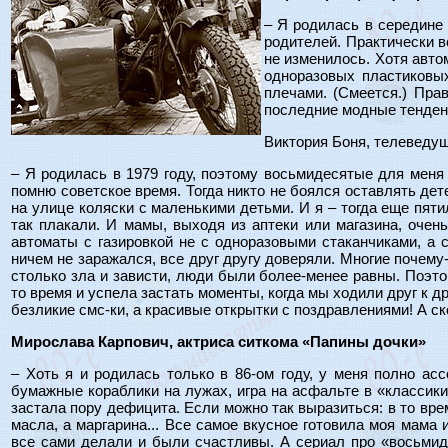
– Я родилась в середине 
родителей. Практически в
не изменилось. Хотя авто
одноразовых пластиковы
плечами. (Смеется.) Пра
последние модные тенденц
Виктория Боня, телеведу
– Я родилась в 1979 году, поэтому восьмидесятые для меня 
помню советское время. Тогда никто не боялся оставлять де
на улице коляски с маленькими детьми. И я – тогда еще пяти
так плакали. И мамы, выходя из аптеки или магазина, очен
автоматы с газировкой не с одноразовыми стаканчиками, а 
ничем не заражался, все друг другу доверяли. Многие почему-
столько зла и зависти, люди были более-менее равны. Поэт
то время и успела застать моменты, когда мы ходили друг к др
безликие смс-ки, а красивые открытки с поздравлениями! А ск
Мирослава Карпович, актриса ситкома «Папины дочки»
– Хоть я и родилась только в 86-ом году, у меня полно ас
бумажные кораблики на лужах, игра на асфальте в «классики»
застала пору дефицита. Если можно так выразиться: в то вре
масла, а маргарина... Все самое вкусное готовила моя мама 
все сами делали и были счастливы. А сериал про «восьмиде