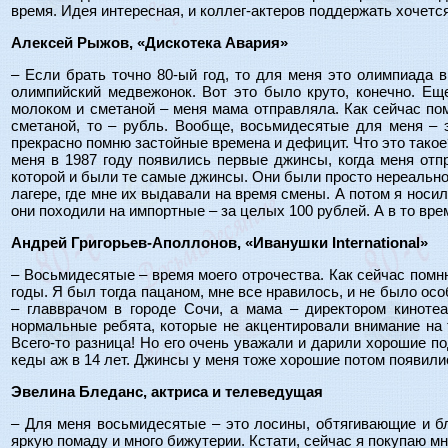
время. Идея интересная, и коллег-актеров поддержать хочется
Алексей Рыжов, «Дискотека Авария»
– Если брать точно 80-ый год, то для меня это олимпиада в
олимпийский медвежонок. Вот это было круто, конечно. Ещ
молоком и сметаной – меня мама отправляла. Как сейчас пом
сметаной, то – рубль. Вообще, восьмидесятые для меня – э
прекрасно помню застойные времена и дефицит. Что это такое? 
меня в 1987 году появились первые джинсы, когда меня отп
которой и были те самые джинсы. Они были просто нереально
лагере, где мне их выдавали на время смены. А потом я носи
они походили на импортные – за целых 100 рублей. А в то вре
Андрей Григорьев-Аполлонов, «Иванушки International»
– Восьмидесятые – время моего отрочества. Как сейчас помню
годы. Я был тогда пацаном, мне все нравилось, и не было о
– главврачом в городе Сочи, а мама – директором киноте
нормальные ребята, которые не акцентировали внимание на т
Всего-то разница! Но его очень уважали и дарили хорошие п
кеды аж в 14 лет. Джинсы у меня тоже хорошие потом появили
Эвелина Бледанс, актриса и телеведущая
– Для меня восьмидесятые – это лосины, обтягивающие и бл
яркую помаду и много бижутерии. Кстати, сейчас я покупаю м