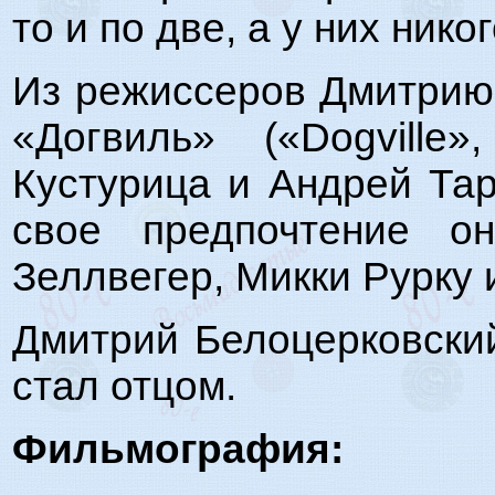
то и по две, а у них ник
Из режиссеров Дмитрию
«Догвиль» («Dogvill
Кустурица и Андрей Тар
свое предпочтение о
Зеллвегер, Микки Рурку 
Дмитрий Белоцерковский
стал отцом.
Фильмография: