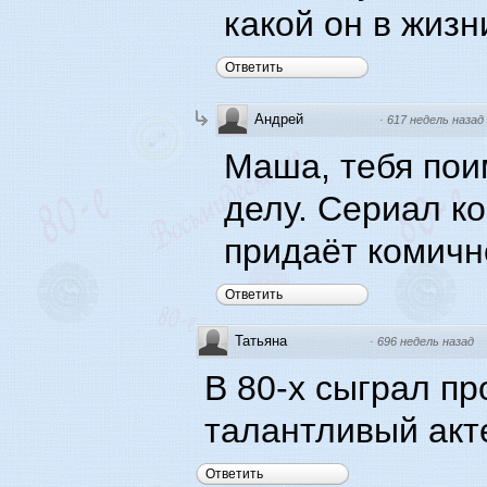
какой он в жизн
Ответить
Андрей
·
617 недель назад
Маша, тебя пои
делу. Сериал к
придаёт комично
Ответить
Татьяна
·
696 недель назад
В 80-х сыграл пр
талантливый акте
Ответить