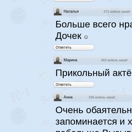
Наталья
·
571 недель назад
Больше всего нр
Дочек
Ответить
Марина
·
563 недель назад
Прикольный актё
Ответить
Анна
·
558 недель назад
Очень обаятельн
запоминается и х