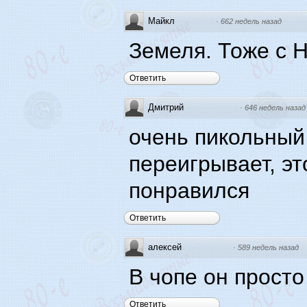
Майкл
·
662 недель назад
Земеля. Тоже с 
Ответить
Дмитрий
·
646 недель назад
очень пикольный
переигрывает, эт
понравился
Ответить
алексей
·
589 недель назад
В чопе он просто 
Ответить