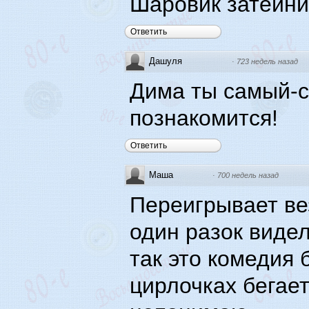
Шаровик затейни
Ответить
Дашуля
·
723 недель назад
Дима ты самый-с
познакомится!
Ответить
Маша
·
700 недель назад
Переигрывает ве
один разок видел
так это комедия 
цирлочках бегае